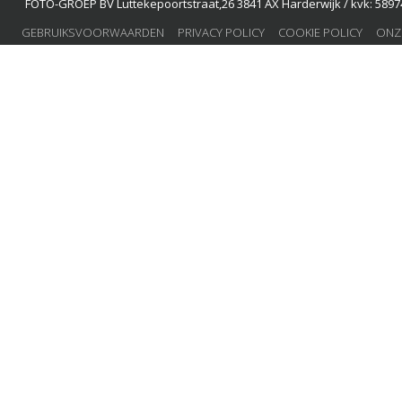
FOTO-GROEP BV Luttekepoortstraat,26 3841 AX Harderwijk / kvk: 58974
GEBRUIKSVOORWAARDEN
PRIVACY POLICY
COOKIE POLICY
ONZ