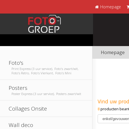
Homepage
Homepage
Foto's
Print Express (3 uur service), Foto's zwart/wit,
Foto's Retro, Foto's Vierkant, Foto's Mini
Posters
Poster Express (3 uur service), Posters zwart/wit
Vind uw pro
Collages Onsite
8
producten bean
Wall deco