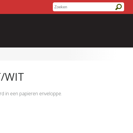
/WIT
verd in een papieren enveloppe.