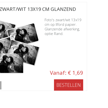
 ZWART/WIT 13X19 CM GLANZEND
Foto's zwart/wit 13x19
cm op Ilford papier.
Glanzende afwerking,
optie Rand.
Vanaf: € 1,69
BESTELLEN