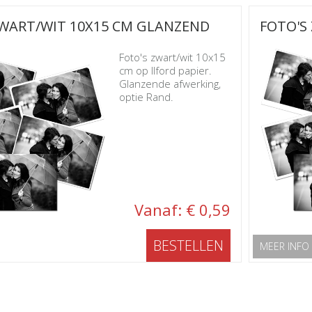
ZWART/WIT 10X15 CM GLANZEND
FOTO'S
Foto's zwart/wit 10x15
cm op Ilford papier.
Glanzende afwerking,
optie Rand.
Vanaf: € 0,59
BESTELLEN
MEER INFO