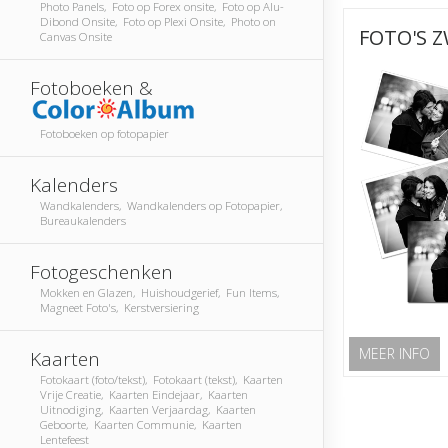
Photo Panels, Foto op Forex onsite, Foto op Alu-
Dibond Onsite, Foto op Plexi Onsite, Photo on
FOTO'S 
Canvas Onsite
Fotoboeken &
Fotoboeken op fotopapier
Kalenders
Wandkalenders, Wandkalenders op Fotopapier,
Bureaukalenders
Fotogeschenken
Mokken en Glazen, Huishoudgerief, Fun Items,
Magneet Foto's, Kerstversiering
MEER INFO
Kaarten
Fotokaart (foto/tekst), Fotokaart (tekst), Kaarten
Vrije Creatie, Kaarten Eindejaar, Kaarten
Uitnodiging, Kaarten Verjaardag, Kaarten
Geboorte, Kaarten Communie, Kaarten
Lentefeest