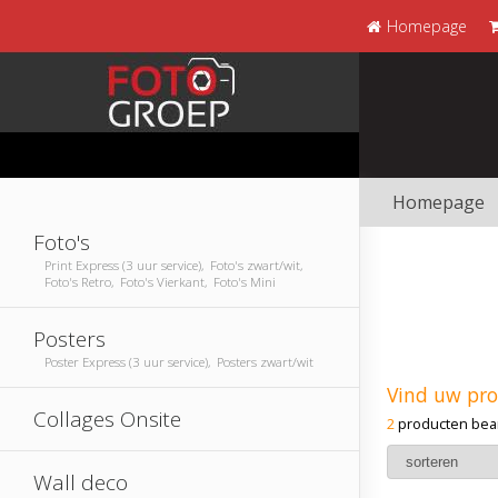
Homepage
Homepage
Foto's
Print Express (3 uur service), Foto's zwart/wit,
Foto's Retro, Foto's Vierkant, Foto's Mini
Posters
Poster Express (3 uur service), Posters zwart/wit
Vind uw pr
Collages Onsite
2
producten bea
Wall deco