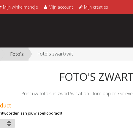
Mijn winkelmandje
Mijn account
Mijn creaties
Foto's zwart/wit
Foto's
FOTO'S ZWART
Print uw foto's in zwart/wit af op Ilford papier. Gele
oduct
ntwoorden aan jouw zoekopdracht