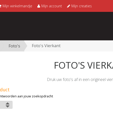
Mijn winkelmandje
Mijn account
Mijn creaties
Foto's Vierkant
Foto's
FOTO'S VIER
Druk uw foto's af in een origineel vie
oduct
ntwoorden aan jouw zoekopdracht