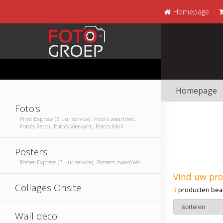
Homepage
Homepage
Foto's
Print Express (3 uur service), Foto's zwart/wit,
Foto's Retro, Foto's Vierkant, Foto's Mini
Posters
Poster Express (3 uur service), Posters zwart/wit
Vind uw pr
Collages Onsite
3
producten bea
Wall deco