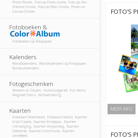
Photo Panels, Foto op Forex onsite, Foto op Alu-
Dibond Onsite, Foto op Plexi Onsite, Photo on
FOTO'S P
Canvas Onsite
Fotoboeken &
Fotoboeken op fotopapier
Kalenders
Wandkalenders, Wandkalenders op Fotopapier,
Bureaukalenders
Fotogeschenken
Mokken en Glazen, Huishoudgerief, Fun Items,
Magneet Foto's, Kerstversiering
MEER INFO
Kaarten
Fotokaart (foto/tekst), Fotokaart (tekst), Kaarten
Vrije Creatie, Kaarten Eindejaar, Kaarten
Uitnodiging, Kaarten Verjaardag, Kaarten
Geboorte, Kaarten Communie, Kaarten
FOTO'S P
Lentefeest