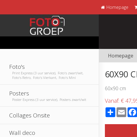
Homepage
Homepage
Foto's
60X90 
Print Express (3 uur service), Foto's zwart/wit,
Foto's Retro, Foto's Vierkant, Foto's Mini
60x90 cm
Posters
Vanaf:
€ 47,9
Poster Express (3 uur service), Posters zwart/wit
Share
Emai
Collages Onsite
Wall deco