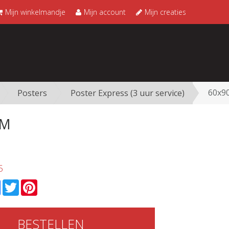
Mijn winkelmandje
Mijn account
Mijn creaties
60x9
Posters
Poster Express (3 uur service)
CM
5
l
Facebook
Twitter
Pinterest
BESTELLEN