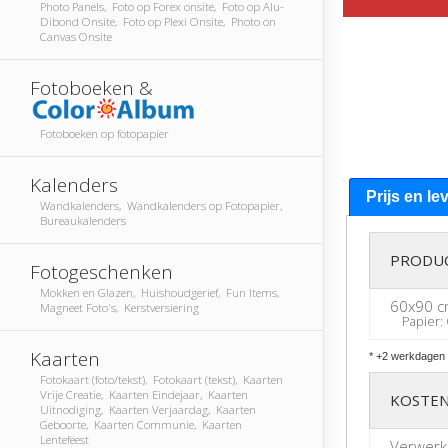
Photo Panels, Foto op Forex onsite, Foto op Alu-
Dibond Onsite, Foto op Plexi Onsite, Photo on
Canvas Onsite
Fotoboeken &
Fotoboeken op fotopapier
Kalenders
Prijs en le
Wandkalenders, Wandkalenders op Fotopapier,
Bureaukalenders
PRODU
Fotogeschenken
Mokken en Glazen, Huishoudgerief, Fun Items,
60x90 
Magneet Foto's, Kerstversiering
Papier: 
Kaarten
* +2 werkdagen 
Fotokaart (foto/tekst), Fotokaart (tekst), Kaarten
Vrije Creatie, Kaarten Eindejaar, Kaarten
KOSTEN
Uitnodiging, Kaarten Verjaardag, Kaarten
Geboorte, Kaarten Communie, Kaarten
Lentefeest
Verwerk