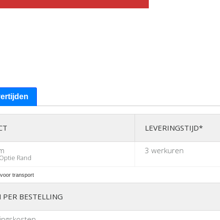
vertijden
CT
LEVERINGSTIJD*
cm
3 werkuren
Optie Rand
voor transport
 PER BESTELLING
ingskosten