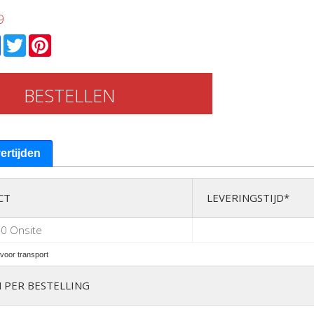
9
l
Facebook
Twitter
Pinterest
BESTELLEN
vertijden
CT
LEVERINGSTIJD*
80 Onsite
voor transport
 PER BESTELLING