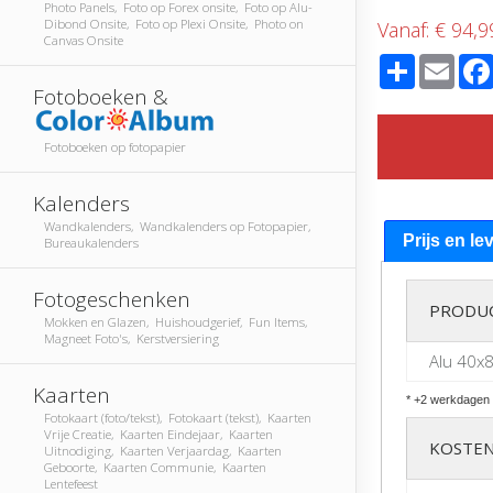
Photo Panels, Foto op Forex onsite, Foto op Alu-
Dibond Onsite, Foto op Plexi Onsite, Photo on
Vanaf:
€ 94,9
Canvas Onsite
Share
Emai
Fotoboeken &
Fotoboeken op fotopapier
Kalenders
Wandkalenders, Wandkalenders op Fotopapier,
Prijs en le
Bureaukalenders
Fotogeschenken
PRODU
Mokken en Glazen, Huishoudgerief, Fun Items,
Magneet Foto's, Kerstversiering
Alu 40x
Kaarten
* +2 werkdagen 
Fotokaart (foto/tekst), Fotokaart (tekst), Kaarten
Vrije Creatie, Kaarten Eindejaar, Kaarten
KOSTEN
Uitnodiging, Kaarten Verjaardag, Kaarten
Geboorte, Kaarten Communie, Kaarten
Lentefeest