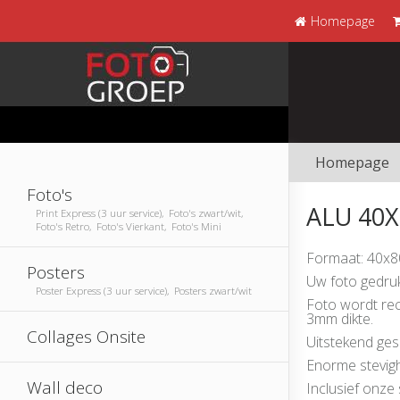
Homepage
Homepage
Foto's
ALU 40X
Print Express (3 uur service), Foto's zwart/wit,
Foto's Retro, Foto's Vierkant, Foto's Mini
Formaat: 40x8
Posters
Uw foto gedruk
Poster Express (3 uur service), Posters zwart/wit
Foto wordt rec
3mm dikte.
Collages Onsite
Uitstekend ges
Enorme stevigh
Wall deco
Inclusief onz