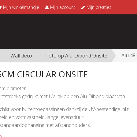
Mijn winkelmandje
Mijn account
Mijn creaties
Alu 48
Wall deco
Foto op Alu-Dibond Onsite
,5CM CIRCULAR ONSITE
 cm diameter
htstreeks gedrukt met UV-lak op een Alu-Dibond plaat van
chikt voor buitentoepassingen dankzij de UV-bestendige inkt.
eid en vormvastheid, lange levensduur.
e standaardophanging met afstandhouders.