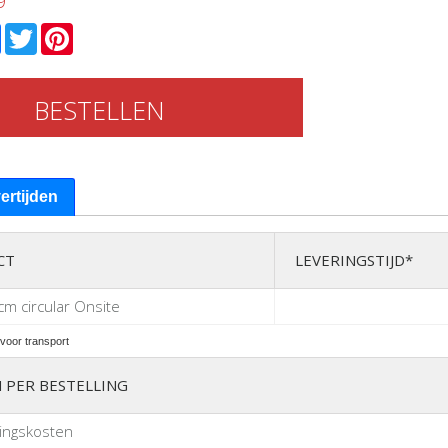
9
l
Facebook
Twitter
Pinterest
BESTELLEN
vertijden
CT
LEVERINGSTIJD*
cm circular Onsite
voor transport
 PER BESTELLING
ingskosten