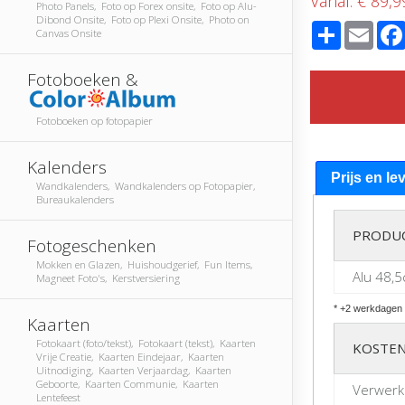
Vanaf:
€ 89,9
Photo Panels, Foto op Forex onsite, Foto op Alu-
Dibond Onsite, Foto op Plexi Onsite, Photo on
Share
Emai
Canvas Onsite
Fotoboeken &
Fotoboeken op fotopapier
Kalenders
Prijs en le
Wandkalenders, Wandkalenders op Fotopapier,
Bureaukalenders
PRODU
Fotogeschenken
Mokken en Glazen, Huishoudgerief, Fun Items,
Alu 48,5
Magneet Foto's, Kerstversiering
* +2 werkdagen 
Kaarten
Fotokaart (foto/tekst), Fotokaart (tekst), Kaarten
KOSTEN
Vrije Creatie, Kaarten Eindejaar, Kaarten
Uitnodiging, Kaarten Verjaardag, Kaarten
Geboorte, Kaarten Communie, Kaarten
Verwerk
Lentefeest