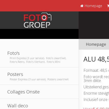
Homepage
Homepage
Foto's
ALU 48
Print Express (3 uur service), Foto's zwart/wit,
Foto's Retro, Foto's Vierkant, Foto's Mini
Formaat: 48,5
Posters
Foto wordt rec
Poster Express (3 uur service), Posters zwart/wit
3mm dikte.
Uitstekend ges
Collages Onsite
Enorme stevigh
Inclusief onz
Wall deco