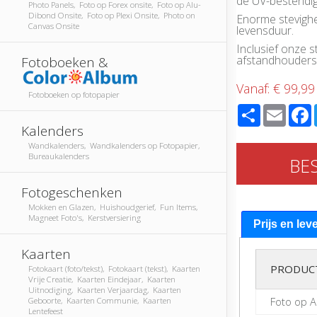
de UV-bestendige
Photo Panels, Foto op Forex onsite, Foto op Alu-
Dibond Onsite, Foto op Plexi Onsite, Photo on
Enorme stevighe
Canvas Onsite
levensduur.
Inclusief onze
afstandhouders
Fotoboeken &
Vanaf:
€ 99,99
Fotoboeken op fotopapier
Share
Email
Kalenders
Wandkalenders, Wandkalenders op Fotopapier,
Bureaukalenders
BE
Fotogeschenken
Mokken en Glazen, Huishoudgerief, Fun Items,
Magneet Foto's, Kerstversiering
Prijs en lev
Kaarten
PRODUC
Fotokaart (foto/tekst), Fotokaart (tekst), Kaarten
Vrije Creatie, Kaarten Eindejaar, Kaarten
Uitnodiging, Kaarten Verjaardag, Kaarten
Foto op 
Geboorte, Kaarten Communie, Kaarten
Lentefeest