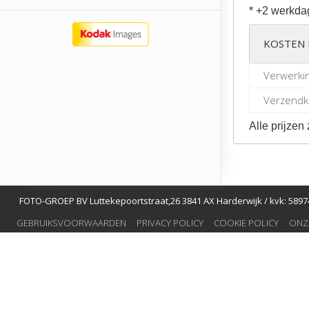
* +2 werkda
KOSTEN 
Verwerki
Verzendko
Alle prijzen 
FOTO-GROEP BV Luttekepoortstraat,26 3841 AX Harderwijk / kvk: 58974
GEBRUIKSVOORWAARDEN
PRIVACY POLICY
COOKIE POLICY
ONZ