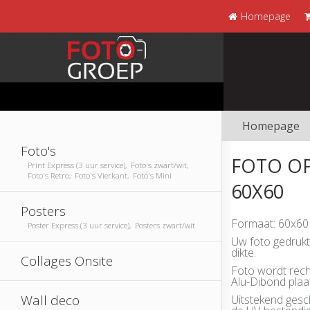
Homepage
Homepage
Foto's
FOTO O
Print Express (3 uur service), Foto's zwart/wit,
Foto's Retro, Foto's Vierkant, Foto's Mini
60X60
Posters
Formaat: 60x60
Poster Express (3 uur service), Posters zwart/wit
Uw foto gedruk
dikte.
Collages Onsite
Foto wordt rech
Alu-Dibond plaa
Wall deco
Uitstekend gesc