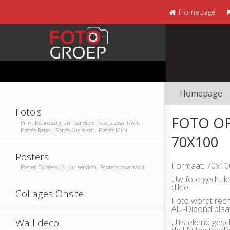
Homepage
Homepage
Foto's
FOTO O
Print Express (3 uur service), Foto's zwart/wit,
Foto's Retro, Foto's Vierkant, Foto's Mini
70X100
Posters
Formaat: 70x10
Poster Express (3 uur service), Posters zwart/wit
Uw foto gedruk
dikte.
Collages Onsite
Foto wordt rech
Alu-Dibond plaa
Wall deco
Uitstekend gesc