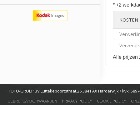
* +2 werkda
KOSTEN 
Verwerki
Verzendko
Alle prijzen 
FOTO-GROEP BV Luttekepoortstraat,26 3841 AX Harderwijk / kvk: 58974
GEBRUIKSVOORWAARDEN
PRIVACY POLICY
COOKIE POLICY
ONZ