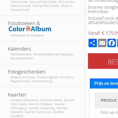
de UV-bestendige
Photo Panels, Foto op Forex onsite, Foto op Alu-
Dibond Onsite, Foto op Plexi Onsite, Photo on
Enorme stevighe
Canvas Onsite
levensduur.
Inclusief onze
afstandhouders
Fotoboeken &
Vanaf:
€ 179,9
Fotoboeken op fotopapier
Share
Email
Kalenders
Wandkalenders, Wandkalenders op Fotopapier,
Bureaukalenders
BE
Fotogeschenken
Mokken en Glazen, Huishoudgerief, Fun Items,
Magneet Foto's, Kerstversiering
Prijs en lev
Kaarten
PRODUC
Fotokaart (foto/tekst), Fotokaart (tekst), Kaarten
Vrije Creatie, Kaarten Eindejaar, Kaarten
Uitnodiging, Kaarten Verjaardag, Kaarten
Foto op 
Geboorte, Kaarten Communie, Kaarten
Lentefeest