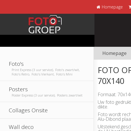
Homepage
Homepage
Foto's
FOTO O
Print Express (3 uur service), Foto's zwart/wit,
Foto's Retro, Foto's Vierkant, Foto's Mini
70X140
Posters
Formaat: 70x14
Poster Express (3 uur service), Posters zwart/wit
Uw foto gedruk
dikte.
Collages Onsite
Foto wordt rech
Alu-Dibond plaa
Wall deco
Uitstekend gesc