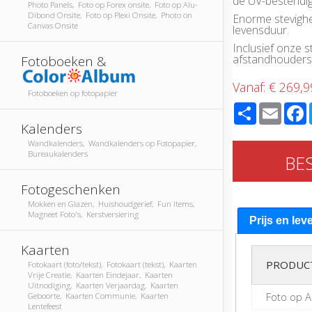
de UV-bestendige
Photo Panels, Foto op Forex onsite, Foto op Alu-
Dibond Onsite, Foto op Plexi Onsite, Photo on
Enorme stevighe
Canvas Onsite
levensduur.
Inclusief onze
afstandhouders
Fotoboeken &
Vanaf:
€ 269,9
Fotoboeken op fotopapier
Share
Email
Kalenders
Wandkalenders, Wandkalenders op Fotopapier,
Bureaukalenders
BE
Fotogeschenken
Mokken en Glazen, Huishoudgerief, Fun Items,
Magneet Foto's, Kerstversiering
Prijs en lev
Kaarten
PRODUC
Fotokaart (foto/tekst), Fotokaart (tekst), Kaarten
Vrije Creatie, Kaarten Eindejaar, Kaarten
Uitnodiging, Kaarten Verjaardag, Kaarten
Foto op 
Geboorte, Kaarten Communie, Kaarten
Lentefeest