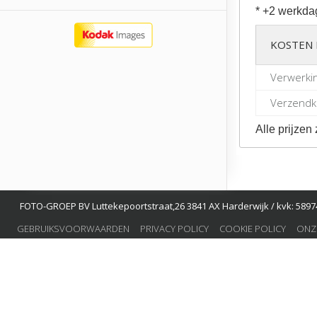
* +2 werkda
KOSTEN 
Verwerki
Verzendko
Alle prijzen 
FOTO-GROEP BV Luttekepoortstraat,26 3841 AX Harderwijk / kvk: 58974
GEBRUIKSVOORWAARDEN
PRIVACY POLICY
COOKIE POLICY
ONZ