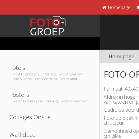
Homepage
Homepage
Foto's
FOTO OP
Print Express (3 uur service), Foto's zwart/wit,
Foto's Retro, Foto's Vierkant, Foto's Mini
Formaat: 40x40
Posters
Afdruk in hoge 
van katoen en p
Poster Express (3 uur service), Posters zwart/wit
Gedrukte boorde
Collages Onsite
Foto op doek me
structuur.
Gemonteerd op 
Wall deco
cm dikte.