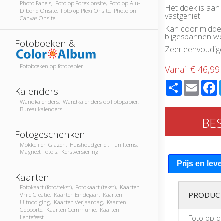
Photo Panels, Foto op Forex onsite, Foto op Alu-
Het doek is aan
Dibond Onsite, Foto op Plexi Onsite, Photo on
vastgeniet.
Canvas Onsite
Kan door middel 
bijgespannen w
Fotoboeken &
Zeer eenvoudi
Fotoboeken op fotopapier
Vanaf:
€ 46,99
Share
Email
Kalenders
Wandkalenders, Wandkalenders op Fotopapier,
Bureaukalenders
BE
Fotogeschenken
Mokken en Glazen, Huishoudgerief, Fun Items,
Magneet Foto's, Kerstversiering
Prijs en lev
Kaarten
Fotokaart (foto/tekst), Fotokaart (tekst), Kaarten
PRODUC
Vrije Creatie, Kaarten Eindejaar, Kaarten
Uitnodiging, Kaarten Verjaardag, Kaarten
Geboorte, Kaarten Communie, Kaarten
Foto op 
Lentefeest