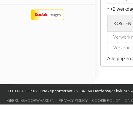
* +2 werkda
KOSTEN 
Verwerki
Verzendko
Alle prijzen 
FOTO-GROEP BV Luttekepoortstraat,26 3841 AX Harderwijk / kvk: 58974
GEBRUIKSVOORWAARDEN
PRIVACY POLICY
COOKIE POLICY
ONZ