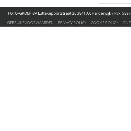
FOTO-GROEP BV Luttekepoortstraat,26 3841 AX Harderwijk / kvk: 58974
GEBRUIKSVOORWAARDEN
PRIVACY POLICY
COOKIE POLICY
ONZ