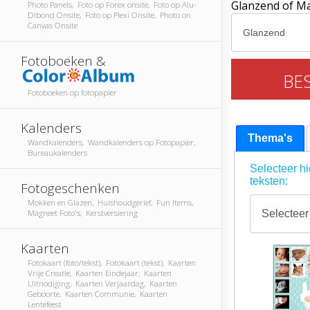
Glanzend of M
Photo Panels, Foto op Forex onsite, Foto op Alu-
Dibond Onsite, Foto op Plexi Onsite, Photo on
Canvas Onsite
Fotoboeken &
BE
Fotoboeken op fotopapier
Kalenders
Thema's
Wandkalenders, Wandkalenders op Fotopapier,
Bureaukalenders
Selecteer hi
teksten:
Fotogeschenken
Mokken en Glazen, Huishoudgerief, Fun Items,
Magneet Foto's, Kerstversiering
Kaarten
Fotokaart (foto/tekst), Fotokaart (tekst), Kaarten
Vrije Creatie, Kaarten Eindejaar, Kaarten
Uitnodiging, Kaarten Verjaardag, Kaarten
Geboorte, Kaarten Communie, Kaarten
Lentefeest