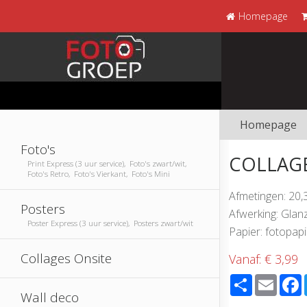
Homepage
Homepage
Foto's
COLLAGE 
Print Express (3 uur service), Foto's zwart/wit,
Foto's Retro, Foto's Vierkant, Foto's Mini
Afmetingen: 20,
Posters
Afwerking: Glan
Poster Express (3 uur service), Posters zwart/wit
Papier: fotopap
Collages Onsite
Vanaf:
€ 3,99
Share
Email
Wall deco