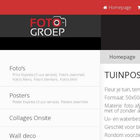
Homepage
Homepage
Foto's
TUINPOS
Print Express (3 uur service), Foto's zwart/wit,
Foto's Retro, Foto's Vierkant, Foto's Mini
Fleur je tuin, t
Posters
Formaat: 50x50
Poster Express (3 uur service), Posters zwart/wit
Materie: foto a
met of zonder a
Collages Onsite
Uv- en waterbes
Geschikt voor b
Wall deco
Rondom voorzi