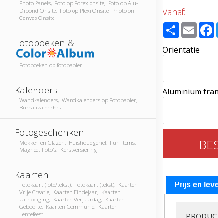
Photo Panels, Foto op Forex onsite, Foto op Alu-
Vanaf:
Dibond Onsite, Foto op Plexi Onsite, Photo on
Canvas Onsite
Share
Email
Fotoboeken &
Oriëntatie
Fotoboeken op fotopapier
Kalenders
Aluminium fra
Wandkalenders, Wandkalenders op Fotopapier,
Bureaukalenders
Fotogeschenken
BE
Mokken en Glazen, Huishoudgerief, Fun Items,
Magneet Foto's, Kerstversiering
Kaarten
Prijs en lev
Fotokaart (foto/tekst), Fotokaart (tekst), Kaarten
Vrije Creatie, Kaarten Eindejaar, Kaarten
Uitnodiging, Kaarten Verjaardag, Kaarten
Geboorte, Kaarten Communie, Kaarten
Lentefeest
PRODUC