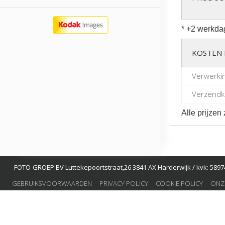
* +2 werkda
KOSTEN 
Verwerki
Verzendko
Alle prijzen 
FOTO-GROEP BV Luttekepoortstraat,26 3841 AX Harderwijk / kvk: 58974
GEBRUIKSVOORWAARDEN
PRIVACY POLICY
COOKIE POLICY
ONZ