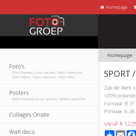
Homepage
Homepage
Foto's
SPORT 
Print Express (3 uur service), Foto's zwart/wit,
Foto's Retro, Foto's Vierkant, Foto's Mini
Zak die dient 
Posters
100% polyester
Poster Express (3 uur service), Posters zwart/wit
Formaat: B 37
Printvlak: B 28
Collages Onsite
Vanaf:
€ 12,9
Wall deco
Share
Emai