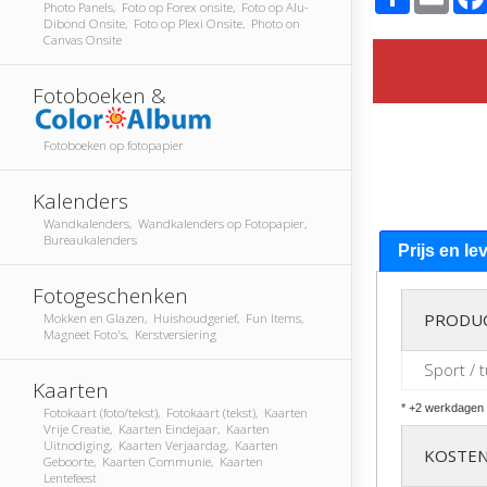
Photo Panels, Foto op Forex onsite, Foto op Alu-
Dibond Onsite, Foto op Plexi Onsite, Photo on
Canvas Onsite
Fotoboeken &
Fotoboeken op fotopapier
Kalenders
Wandkalenders, Wandkalenders op Fotopapier,
Bureaukalenders
Prijs en le
Fotogeschenken
PRODU
Mokken en Glazen, Huishoudgerief, Fun Items,
Magneet Foto's, Kerstversiering
Sport / 
Kaarten
* +2 werkdagen 
Fotokaart (foto/tekst), Fotokaart (tekst), Kaarten
Vrije Creatie, Kaarten Eindejaar, Kaarten
Uitnodiging, Kaarten Verjaardag, Kaarten
KOSTEN
Geboorte, Kaarten Communie, Kaarten
Lentefeest