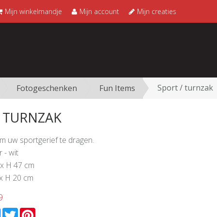
Mijn winkelmandje
Mijn account
Mijn creaties
Sport / turnzak
Fotogeschenken
Fun Items
/ TURNZAK
om uw sportgerief te dragen.
 - wit
 x H 47 cm
 x H 20 cm
9
l
Facebook
Twitter
Pinterest