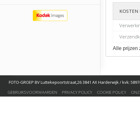
KOSTEN 
Verwerki
Verzendko
Alle prijzen 
FOTO-GROEP BV Luttekepoortstraat,26 3841 AX Harderwijk / kvk: 58974
GEBRUIKSVOORWAARDEN
PRIVACY POLICY
COOKIE POLICY
ONZ