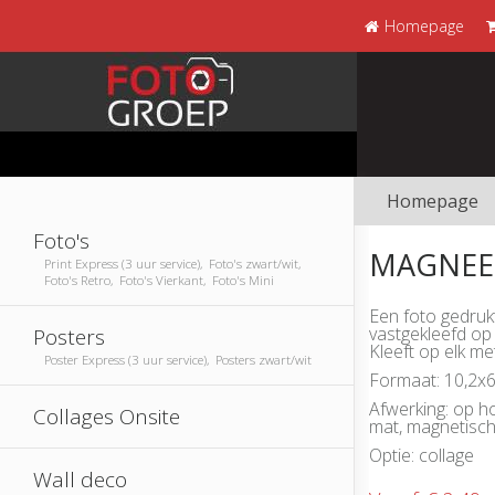
Homepage
Homepage
Foto's
MAGNEE
Print Express (3 uur service), Foto's zwart/wit,
Foto's Retro, Foto's Vierkant, Foto's Mini
Een foto gedruk
vastgekleefd op
Posters
Kleeft op elk me
Poster Express (3 uur service), Posters zwart/wit
Formaat: 10,2x6
Afwerking: op h
Collages Onsite
mat, magnetisch
Optie: collage
Wall deco