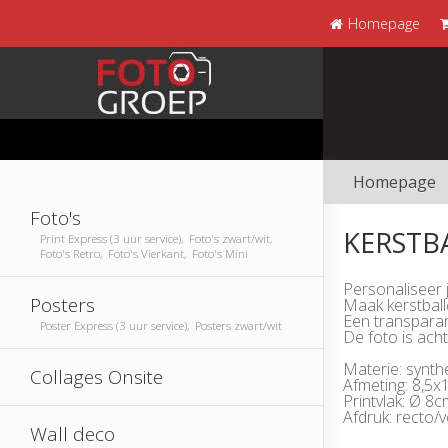
Homepage
Homepage
Foto's
KERSTB
Print Express (3 uur service), Foto's zwart/wit,
Foto's Retro, Foto's Vierkant, Foto's Mini
Personaliseer 
Posters
Maak kerstballe
Een transparan
Poster Express (3 uur service), Posters zwart/wit
De foto is ach
Materie: synth
Collages Onsite
Afmeting: 8,5x
Printvlak: Ø 8c
Afdruk: recto/
Wall deco