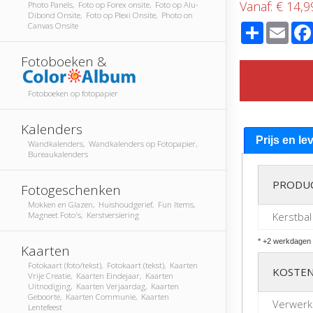
Vanaf:
€ 14,9
Photo Panels, Foto op Forex onsite, Foto op Alu-
Dibond Onsite, Foto op Plexi Onsite, Photo on
Share
Emai
Canvas Onsite
Fotoboeken &
Fotoboeken op fotopapier
Kalenders
Prijs en le
Wandkalenders, Wandkalenders op Fotopapier,
Bureaukalenders
PRODU
Fotogeschenken
Mokken en Glazen, Huishoudgerief, Fun Items,
Magneet Foto's, Kerstversiering
Kerstbal
* +2 werkdagen 
Kaarten
Fotokaart (foto/tekst), Fotokaart (tekst), Kaarten
KOSTEN
Vrije Creatie, Kaarten Eindejaar, Kaarten
Uitnodiging, Kaarten Verjaardag, Kaarten
Geboorte, Kaarten Communie, Kaarten
Verwerk
Lentefeest