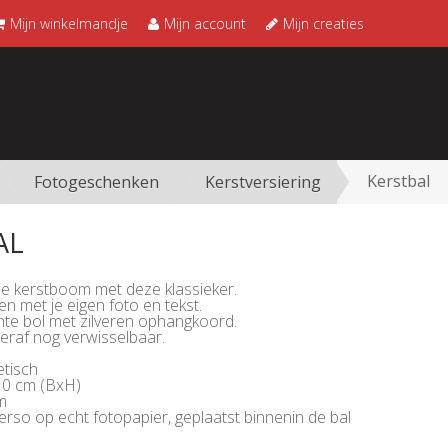
Mijn winkelmandje
Mijn account
Mijn creaties
Kerstbal
Fotogeschenken
Kerstversiering
AL
je kerstboom met deze klassieker.
n met je eigen foto en tekst.
te bol met zilveren ophangkoord.
teraf nog verwisselbaar.
etisch
10 cm (BxH)
m
verso op echt fotopapier, geplaatst binnenin de bal