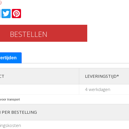
9
l
Facebook
Twitter
Pinterest
BESTELLEN
vertijden
CT
LEVERINGSTIJD*
4 werkdagen
voor transport
 PER BESTELLING
ingskosten