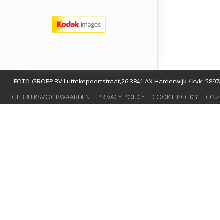
FOTO-GROEP BV Luttekepoortstraat,26 3841 AX Harderwijk / kvk: 58974
GEBRUIKSVOORWAARDEN
PRIVACY POLICY
COOKIE POLICY
ONZ