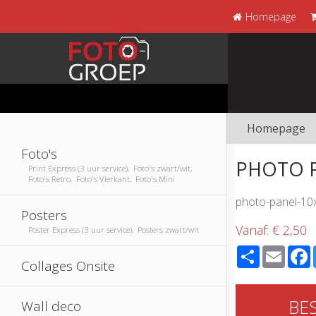
Homepage
Homepage
Foto's
PHOTO P
Print Express (3 uur service), Foto's zwart/wit,
Foto's Retro, Foto's Vierkant, Foto's Mini
photo-panel-10
Posters
Vanaf:
€ 2,50
Poster Express (3 uur service), Posters zwart/wit
Share
Email
Collages Onsite
BE
Wall deco