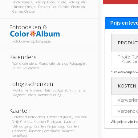
Photo Panels, Foto op Forex onsite, Foto op Alu-
Dibond Onsite, Foto op Plexi Onsite, Photo on
Canvas Onsite
Prijs en lev
Fotoboeken &
Fotoboeken op fotopapier
PRODUC
Kalenders
Photo Pa
Papier: ma
Wandkalenders, Wandkalenders op Fotopapier,
Bureaukalenders
* +2 werkdagen vo
Fotogeschenken
KOSTEN 
Mokken en Glazen, Huishoudgerief, Fun Items,
Magneet Foto's, Kerstversiering
Verwerki
Kaarten
Verzendko
Fotokaart (foto/tekst), Fotokaart (tekst), Kaarten
Vrije Creatie, Kaarten Eindejaar, Kaarten
Alle prijzen zijn in
Uitnodiging, Kaarten Verjaardag, Kaarten
Geboorte, Kaarten Communie, Kaarten
Lentefeest