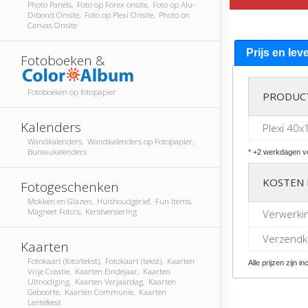
Photo Panels, Foto op Forex onsite, Foto op Alu-
Dibond Onsite, Foto op Plexi Onsite, Photo on
Canvas Onsite
Prijs en lev
Fotoboeken &
Fotoboeken op fotopapier
PRODUC
Kalenders
Plexi 40x
Wandkalenders, Wandkalenders op Fotopapier,
Bureaukalenders
* +2 werkdagen vo
KOSTEN 
Fotogeschenken
Mokken en Glazen, Huishoudgerief, Fun Items,
Magneet Foto's, Kerstversiering
Verwerki
Verzendko
Kaarten
Fotokaart (foto/tekst), Fotokaart (tekst), Kaarten
Alle prijzen zijn in
Vrije Creatie, Kaarten Eindejaar, Kaarten
Uitnodiging, Kaarten Verjaardag, Kaarten
Geboorte, Kaarten Communie, Kaarten
Lentefeest