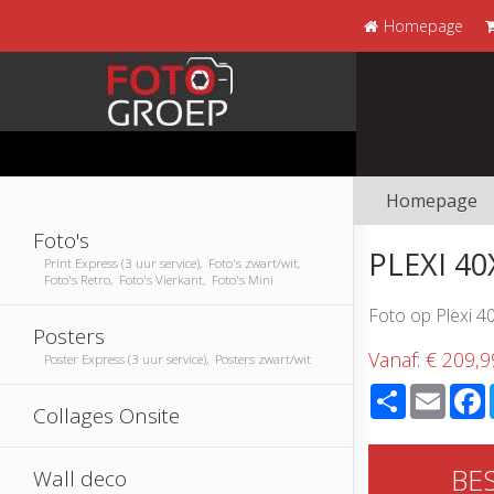
Homepage
Homepage
Foto's
PLEXI 4
Print Express (3 uur service), Foto's zwart/wit,
Foto's Retro, Foto's Vierkant, Foto's Mini
Foto op Plexi 4
Posters
Vanaf:
€ 209,9
Poster Express (3 uur service), Posters zwart/wit
Share
Email
Collages Onsite
BE
Wall deco