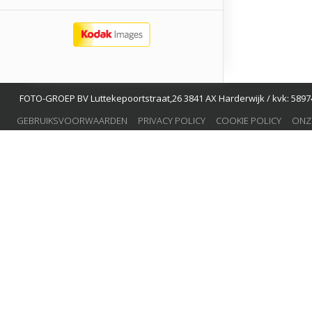
FOTO-GROEP BV Luttekepoortstraat,26 3841 AX Harderwijk / kvk: 58974
GEBRUIKSVOORWAARDEN
PRIVACY POLICY
COOKIE POLICY
ONZ