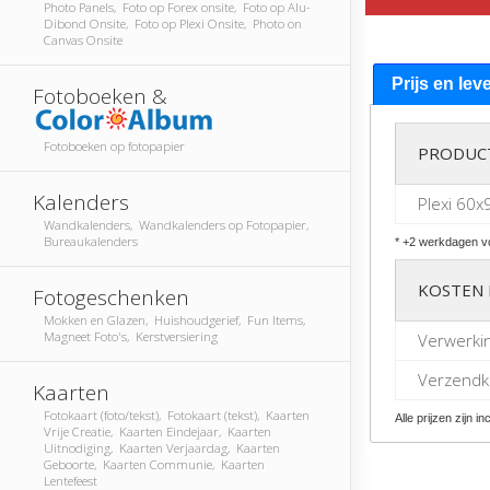
Photo Panels, Foto op Forex onsite, Foto op Alu-
Dibond Onsite, Foto op Plexi Onsite, Photo on
Canvas Onsite
Prijs en lev
Fotoboeken &
Fotoboeken op fotopapier
PRODUC
Kalenders
Plexi 60x
Wandkalenders, Wandkalenders op Fotopapier,
Bureaukalenders
* +2 werkdagen vo
KOSTEN 
Fotogeschenken
Mokken en Glazen, Huishoudgerief, Fun Items,
Magneet Foto's, Kerstversiering
Verwerki
Verzendko
Kaarten
Fotokaart (foto/tekst), Fotokaart (tekst), Kaarten
Alle prijzen zijn in
Vrije Creatie, Kaarten Eindejaar, Kaarten
Uitnodiging, Kaarten Verjaardag, Kaarten
Geboorte, Kaarten Communie, Kaarten
Lentefeest