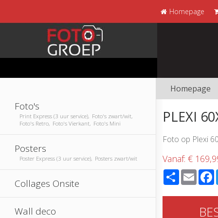
Homepage
Homepage
Foto's
PLEXI 6
Print Express (3 uur service), Foto's zwart/wit,
Foto's Retro, Foto's Vierkant, Foto's Mini
Foto op Plexi 6
Posters
Vanaf:
€ 169,9
Poster Express (3 uur service), Posters zwart/wit
Share
Email
Collages Onsite
BE
Wall deco