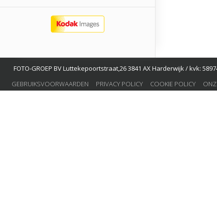
FOTO-GROEP BV Luttekepoortstraat,26 3841 AX Harderwijk / kvk: 58974
GEBRUIKSVOORWAARDEN
PRIVACY POLICY
COOKIE POLICY
ONZ