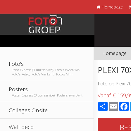
Homepage
Homepage
Foto's
PLEXI 7
Print Express (3 uur service), Foto's zwart/wit,
Foto's Retro, Foto's Vierkant, Foto's Mini
Foto op Plexi 7
Posters
Vanaf:
€ 159,9
Poster Express (3 uur service), Posters zwart/wit
Share
Email
Collages Onsite
BE
Wall deco