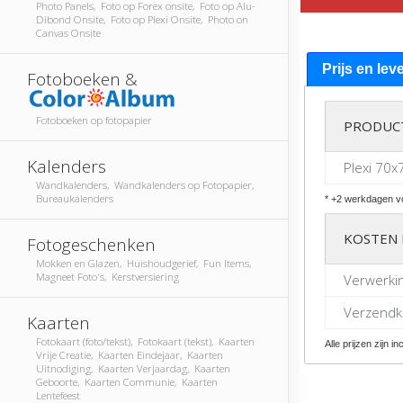
Photo Panels, Foto op Forex onsite, Foto op Alu-
Dibond Onsite, Foto op Plexi Onsite, Photo on
Canvas Onsite
Prijs en lev
Fotoboeken &
Fotoboeken op fotopapier
PRODUC
Kalenders
Plexi 70x
Wandkalenders, Wandkalenders op Fotopapier,
Bureaukalenders
* +2 werkdagen vo
KOSTEN 
Fotogeschenken
Mokken en Glazen, Huishoudgerief, Fun Items,
Magneet Foto's, Kerstversiering
Verwerki
Verzendko
Kaarten
Fotokaart (foto/tekst), Fotokaart (tekst), Kaarten
Alle prijzen zijn in
Vrije Creatie, Kaarten Eindejaar, Kaarten
Uitnodiging, Kaarten Verjaardag, Kaarten
Geboorte, Kaarten Communie, Kaarten
Lentefeest