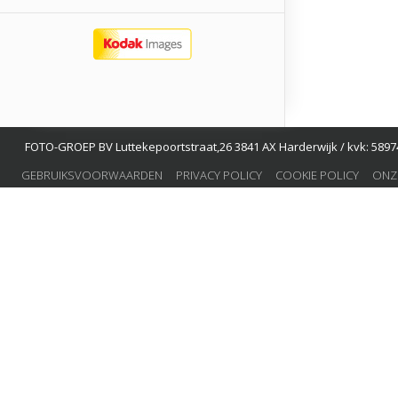
FOTO-GROEP BV Luttekepoortstraat,26 3841 AX Harderwijk / kvk: 58974
GEBRUIKSVOORWAARDEN
PRIVACY POLICY
COOKIE POLICY
ONZ