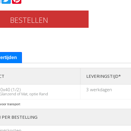
BESTELLEN
vertijden
CT
LEVERINGSTIJD*
0x40 (1/2)
3 werkdagen
lanzend of Mat, optie Rand
voor transport
 PER BESTELLING
ingskosten