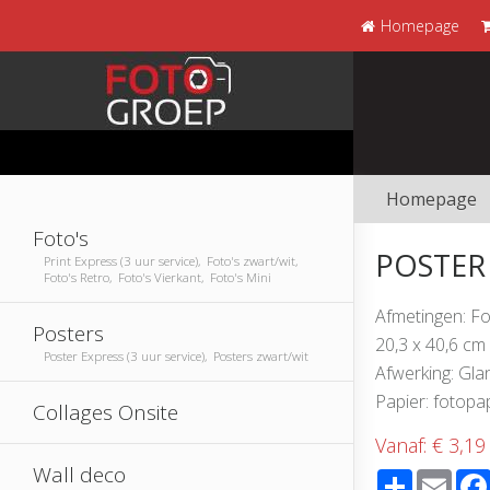
Homepage
Homepage
Foto's
POSTER 
Print Express (3 uur service), Foto's zwart/wit,
Foto's Retro, Foto's Vierkant, Foto's Mini
Afmetingen: F
Posters
20,3 x 40,6 cm
Poster Express (3 uur service), Posters zwart/wit
Afwerking: Gla
Papier: fotopa
Collages Onsite
Vanaf:
€ 3,19
Wall deco
Share
Emai