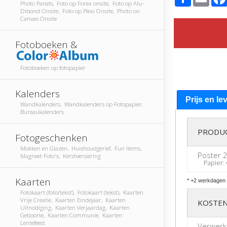
Photo Panels, Foto op Forex onsite, Foto op Alu-
Dibond Onsite, Foto op Plexi Onsite, Photo on
Canvas Onsite
Fotoboeken &
Fotoboeken op fotopapier
Kalenders
Prijs en le
Wandkalenders, Wandkalenders op Fotopapier,
Bureaukalenders
PRODU
Fotogeschenken
Mokken en Glazen, Huishoudgerief, Fun Items,
Poster 2
Magneet Foto's, Kerstversiering
Papier: G
Kaarten
* +2 werkdagen 
Fotokaart (foto/tekst), Fotokaart (tekst), Kaarten
Vrije Creatie, Kaarten Eindejaar, Kaarten
KOSTEN
Uitnodiging, Kaarten Verjaardag, Kaarten
Geboorte, Kaarten Communie, Kaarten
Lentefeest
Verwerk