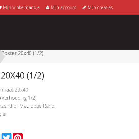
Mijn winkelmandje
Mijn account
Mijn creaties
Poster 20x40 (1/2)
20X40 (1/2)
ormaat 20x40
 (Verhouding 1/2)
nzend of Mat, optie Rand.
pier
l
Facebook
Twitter
Pinterest