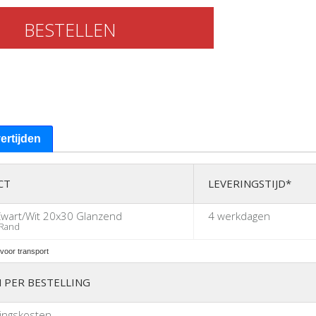
BESTELLEN
vertijden
CT
LEVERINGSTIJD*
Zwart/Wit 20x30 Glanzend
4 werkdagen
Rand
voor transport
 PER BESTELLING
ingskosten