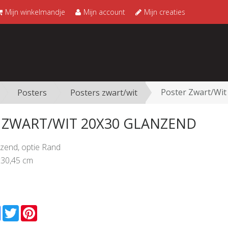
Mijn winkelmandje
Mijn account
Mijn creaties
Poster Zwart/Wit
Posters
Posters zwart/wit
 ZWART/WIT 20X30 GLANZEND
nzend, optie Rand
x30,45 cm
l
Facebook
Twitter
Pinterest