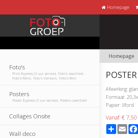
Homepage
Homepage
Foto's
POSTER
Print Express (3 uur service), Foto's zwart/wit,
Foto's Retro, Foto's Vierkant, Foto's Mini
Afwerking: gla
Posters
Formaat: 20,3
Poster Express (3 uur service), Posters zwart/wit
Papier: Ilford
Collages Onsite
Vanaf:
€ 7,50
Share
Emai
Wall deco