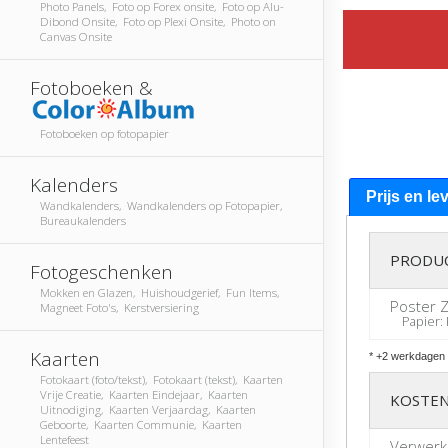
Photo Panels, Foto op Forex onsite, Foto op Alu-
Dibond Onsite, Foto op Plexi Onsite, Photo on
Canvas Onsite
Fotoboeken &
Fotoboeken op fotopapier
Kalenders
Prijs en le
Wandkalenders, Wandkalenders op Fotopapier,
Bureaukalenders
PRODU
Fotogeschenken
Mokken en Glazen, Huishoudgerief, Fun Items,
Poster 
Magneet Foto's, Kerstversiering
Papier: 
Kaarten
* +2 werkdagen 
Fotokaart (foto/tekst), Fotokaart (tekst), Kaarten
Vrije Creatie, Kaarten Eindejaar, Kaarten
KOSTEN
Uitnodiging, Kaarten Verjaardag, Kaarten
Geboorte, Kaarten Communie, Kaarten
Lentefeest
Verwerk