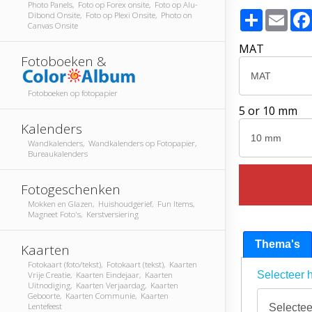
Photo Panels, Foto op Forex onsite, Foto op Alu-
Share
Emai
Dibond Onsite, Foto op Plexi Onsite, Photo on
Canvas Onsite
MAT
Fotoboeken &
Fotoboeken op fotopapier
5 or 10 mm
Kalenders
Wandkalenders, Wandkalenders op Fotopapier,
Bureaukalenders
Fotogeschenken
Mokken en Glazen, Huishoudgerief, Fun Items,
Magneet Foto's, Kerstversiering
Thema's
Kaarten
Fotokaart (foto/tekst), Fotokaart (tekst), Kaarten
Selecteer h
Vrije Creatie, Kaarten Eindejaar, Kaarten
Uitnodiging, Kaarten Verjaardag, Kaarten
Geboorte, Kaarten Communie, Kaarten
Lentefeest