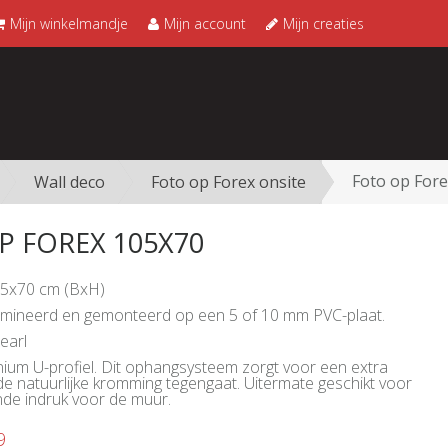
Mijn winkelmandje
Mijn account
Mijn creaties
Foto op For
Wall deco
Foto op Forex onsite
P FOREX 105X70
05x70 cm (BxH)
lamineerd en gemonteerd op een 5 of 10 mm PVC-plaat.
Pearl
inium U-profiel. Dit ophangsysteem zorgt voor een extra
 de natuurlijke kromming tegengaat. Uitermate geschikt voor
nde indruk voor de muur.
9