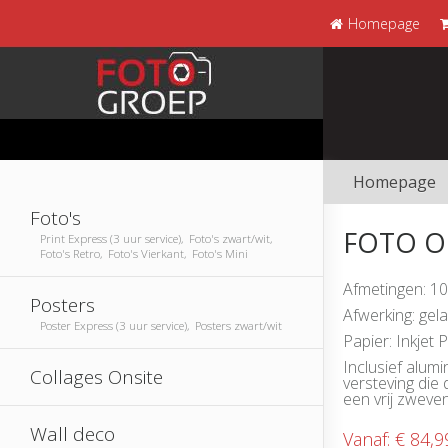
Homepage
Homepage
Foto's
FOTO O
Print Express (3 uur service), Foto's zwart/wit,
Foto's Retro, Foto's Vierkant, Foto's Mini
Afmetingen: 1
Posters
Afwerking: ge
Poster Express (3 uur service), Posters zwart/wit
Papier: Inkjet 
Inclusief alum
Collages Onsite
versteving die
een vrij zweve
Wall deco
Vanaf:
€ 84,9