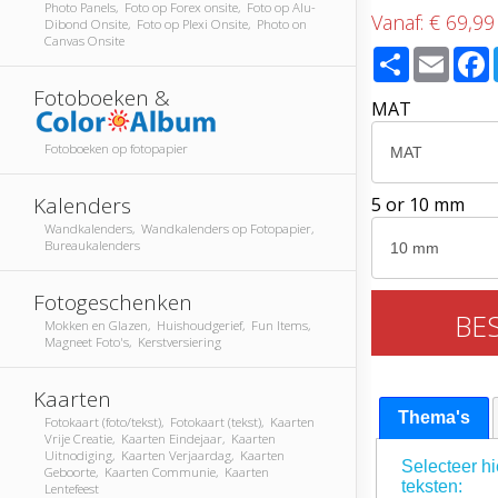
Photo Panels, Foto op Forex onsite, Foto op Alu-
Vanaf:
€ 69,99
Dibond Onsite, Foto op Plexi Onsite, Photo on
Canvas Onsite
Share
Email
Fotoboeken &
MAT
Fotoboeken op fotopapier
Kalenders
5 or 10 mm
Wandkalenders, Wandkalenders op Fotopapier,
Bureaukalenders
Fotogeschenken
BE
Mokken en Glazen, Huishoudgerief, Fun Items,
Magneet Foto's, Kerstversiering
Kaarten
Thema's
Fotokaart (foto/tekst), Fotokaart (tekst), Kaarten
Vrije Creatie, Kaarten Eindejaar, Kaarten
Uitnodiging, Kaarten Verjaardag, Kaarten
Selecteer hi
Geboorte, Kaarten Communie, Kaarten
teksten:
Lentefeest