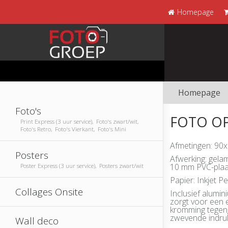
Homepage
Homepage
Foto's
FOTO OP
Print Express (3 uur service), Foto's zwart/wit,
Foto's Retro, Foto's Vierkant, Foto's Mini
Afmetingen: 90
Posters
Afwerking: gela
10 mm PVC-plaa
Poster Express (3 uur service), Posters zwart/wit
Papier: Inkjet Pe
Collages Onsite
Inclusief alumi
zorgt voor een e
kromming tegeng
zwevende indru
Wall deco