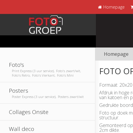
Homepage
Homepage
Foto's
FOTO OP
Print Express (3 uur service), Foto's zwart/wit,
Foto's Retro, Foto's Vierkant, Foto's Mini
Formaat: 20x20
Posters
Afdruk in hoge 
van katoen en p
Poster Express (3 uur service), Posters zwart/wit
Gedrukte boorde
Collages Onsite
Foto op doek me
structuur.
Gemonteerd op 
Wall deco
2cm dikte.