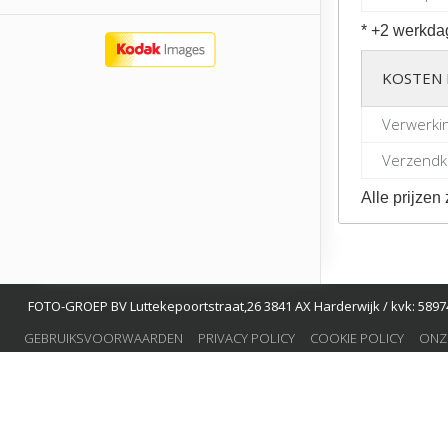
* +2 werkda
KOSTEN 
Verwerki
Verzendko
Alle prijzen 
FOTO-GROEP BV Luttekepoortstraat,26 3841 AX Harderwijk / kvk: 58974
GEBRUIKSVOORWAARDEN
PRIVACY POLICY
COOKIE POLICY
ONZ