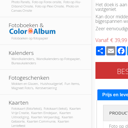
Photo Panels, Foto op Forex onsite, Foto op Alu-
Het doek is aan
Dibond Onsite, Foto op Plexi Onsite, Photo on
vastgeniet.
Canvas Onsite
Kan door middel 
bijgespannen w
Fotoboeken &
Zeer eenvoudi
Fotoboeken op fotopapier
Vanaf:
€ 39,99
Share
Email
Kalenders
Wandkalenders, Wandkalenders op Fotopapier,
Bureaukalenders
BE
Fotogeschenken
Mokken en Glazen, Huishoudgerief, Fun Items,
Magneet Foto's, Kerstversiering
Prijs en lev
Kaarten
Fotokaart (foto/tekst), Fotokaart (tekst), Kaarten
PRODUC
Vrije Creatie, Kaarten Eindejaar, Kaarten
Uitnodiging, Kaarten Verjaardag, Kaarten
Geboorte, Kaarten Communie, Kaarten
Foto op 
Lentefeest