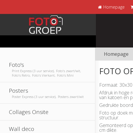
Homepage
Homepage
Foto's
FOTO OP
Print Express (3 uur service), Foto's zwart/wit,
Foto's Retro, Foto's Vierkant, Foto's Mini
Formaat: 30x30
Posters
Afdruk in hoge 
van katoen en p
Poster Express (3 uur service), Posters zwart/wit
Gedrukte boorde
Collages Onsite
Foto op doek me
structuur.
Gemonteerd op 
Wall deco
cm dikte.