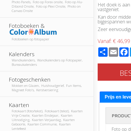
Photo Panels, Foto op Forex onsite, Foto op Alu-
Het doek is aan
Dibond Onsite, Foto op Plexi Onsite, Photo on
vastgeniet.
Canvas Onsite
Kan door middel 
bijgespannen w
Fotoboeken &
Zeer eenvoudi
Fotoboeken op fotopapier
Vanaf:
€ 46,99
Share
Email
Kalenders
Wandkalenders, Wandkalenders op Fotopapier,
Bureaukalenders
BE
Fotogeschenken
Mokken en Glazen, Huishoudgerief, Fun Items,
Magneet Foto's, Kerstversiering
Prijs en lev
Kaarten
Fotokaart (foto/tekst), Fotokaart (tekst), Kaarten
PRODUC
Vrije Creatie, Kaarten Eindejaar, Kaarten
Uitnodiging, Kaarten Verjaardag, Kaarten
Geboorte, Kaarten Communie, Kaarten
Foto op 
Lentefeest