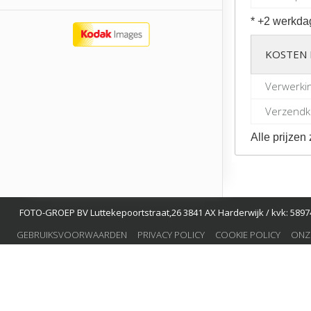
* +2 werkda
KOSTEN 
Verwerki
Verzendko
Alle prijzen 
FOTO-GROEP BV Luttekepoortstraat,26 3841 AX Harderwijk / kvk: 58974
GEBRUIKSVOORWAARDEN
PRIVACY POLICY
COOKIE POLICY
ONZ